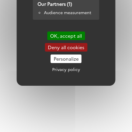
Our Partners (1)
Audience measurement
P
Poulier
OK, accept all
Progradation
Deny all cookies
Personalize
R
Privacy policy
Relevé phytosociologique
Réseau trophique
S
Sansouïre
Schorre