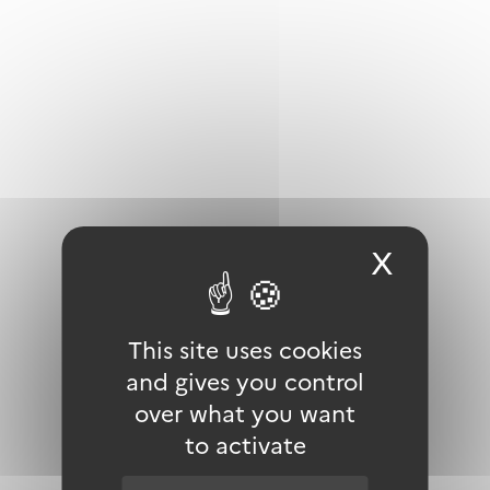
M
Mésophile
Milieu
Musoir
X
Hide 
N
Necton
NGF
This site uses cookies
and gives you control
over what you want
O
to activate
Odonate